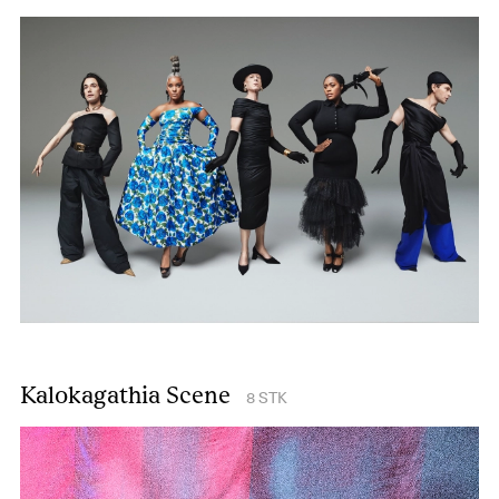
Kalokagathia Scene
8
STK