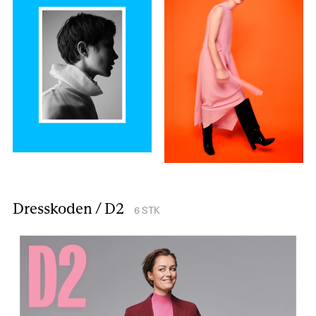
Dresskoden / D2
6
STK