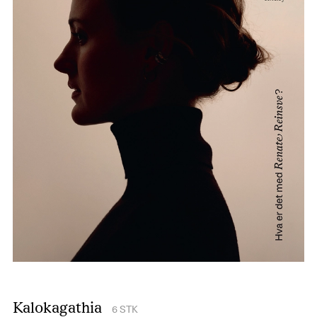
Kalokagathia
6
STK