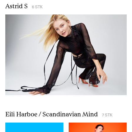
Astrid S
6
STK
Eili Harboe / Scandinavian Mind
7
STK