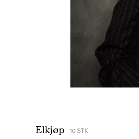
Elkjøp
10
STK