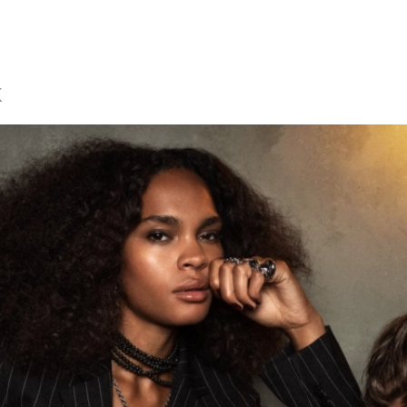
igve Aspelu
K
FOTOGRAF, REGISSØR