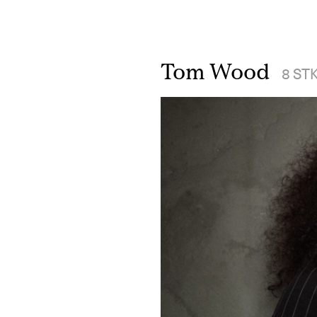
S
Tom Wood
8
ST