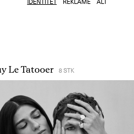
IDENTITET
REKLAME
ALT
y Le Tatooer
8
STK