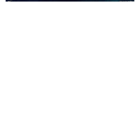
Jeg var for første gang på
Helgelandskysten i 2019 og ble
mildt sagt frelst. I 2020 bestemte
jeg meg for å flytte nordover, jeg
måtte oppleve den rå naturen og
finne tilbake til havet som jeg var
vokst opp med på Jæren. Jeg fikk
muligheten til å ta over
butikkjobben i Selvær Handel på
Selvær, et lite fiskevær i Træna
kommune med 40 innbyggere. I
butikken hadde jeg mange hatter: